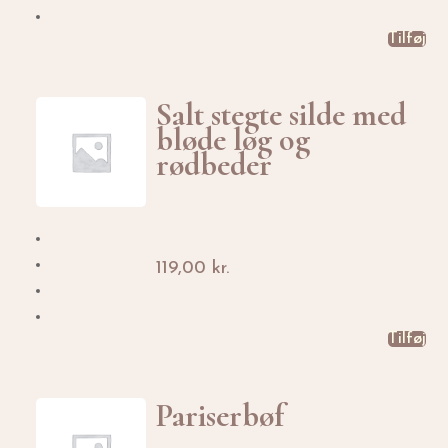
Tilføj
Salt stegte silde med
bløde løg og
rødbeder
119,00
kr.
Tilføj
Pariserbøf