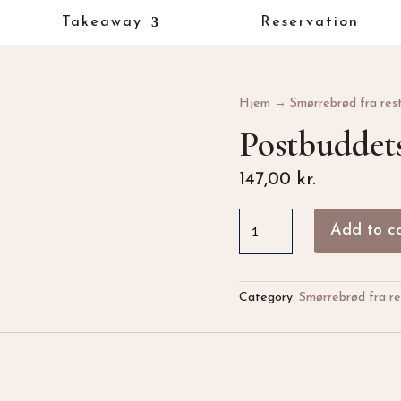
Takeaway
Reservation
Hjem
→
Smørrebrød fra res
Postbuddets
147,00
kr.
Postbuddets
Add to c
Flæskesteg
quantity
Category:
Smørrebrød fra re