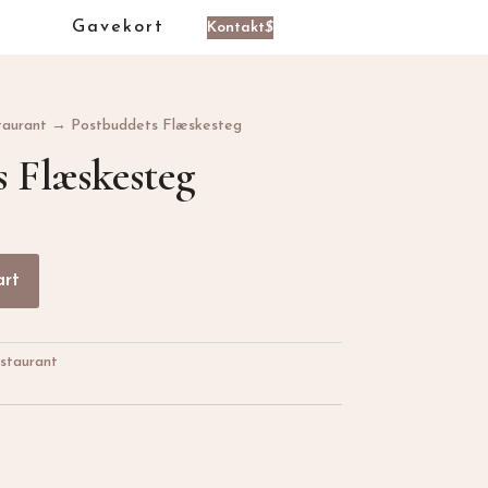
Gavekort
Kontakt
$
taurant
→ Postbuddets Flæskesteg
 Flæskesteg
art
staurant