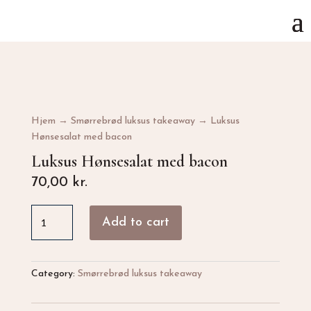
Hjem
→
Smørrebrød luksus takeaway
→ Luksus
Hønsesalat med bacon
Luksus Hønsesalat med bacon
70,00
kr.
Luksus
Add to cart
Hønsesalat
med
bacon
quantity
Category:
Smørrebrød luksus takeaway