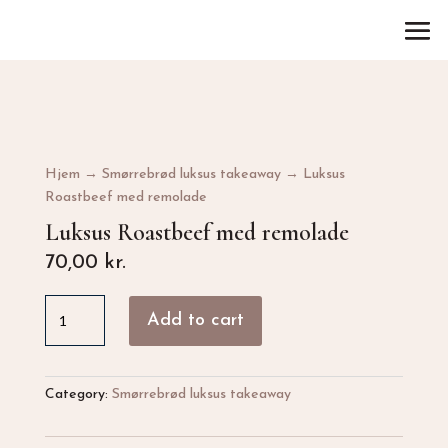
Hjem
→
Smørrebrød luksus takeaway
→ Luksus
Roastbeef med remolade
Luksus Roastbeef med remolade
70,00
kr.
Luksus
Add to cart
Roastbeef
med
remolade
quantity
Category:
Smørrebrød luksus takeaway