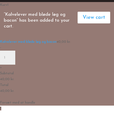
Kurv
1
“Kalvelever med bløde løg og
View cart
bacon” has been added to your
cart.
Kalvelever med bløde løg og bacon
40,00
kr.
-
Kalvelever
med
bløde
+
løg
Subtotal
og
40,00
kr.
bacon
Total
quantity
40,00
kr.
Kasse
Forsæt med at handle
1