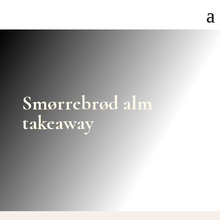
Smørrebrød alm
takeaway