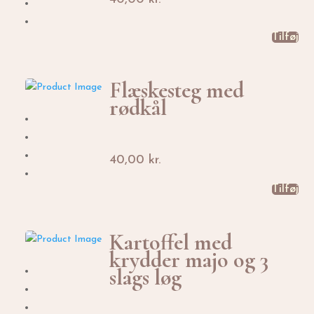
Tilføj
Flæskesteg med
rødkål
40,00
kr.
Tilføj
Kartoffel med
krydder majo og 3
slags løg