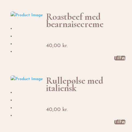
Roastbeef med
bearnaisecreme
40,00
kr.
Tilføj
Rullepølse med
italiensk
40,00
kr.
Tilføj