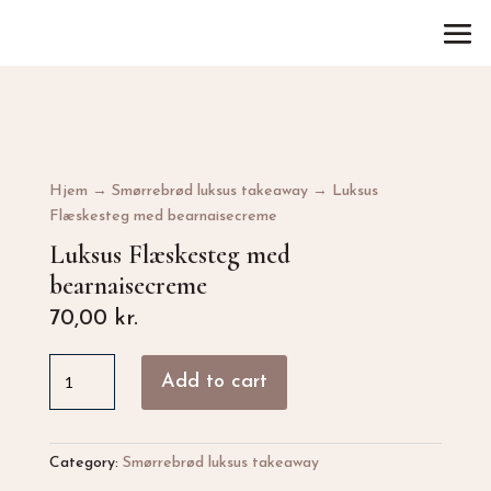
Hjem
→
Smørrebrød luksus takeaway
→ Luksus
Flæskesteg med bearnaisecreme
Luksus Flæskesteg med
bearnaisecreme
70,00
kr.
Luksus
Add to cart
Flæskesteg
med
bearnaisecreme
quantity
Category:
Smørrebrød luksus takeaway