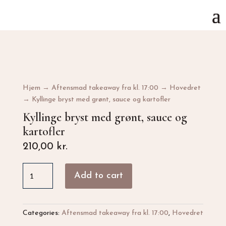
Hjem
→
Aftensmad takeaway fra kl. 17:00
→
Hovedret
→ Kyllinge bryst med grønt, sauce og kartofler
Kyllinge bryst med grønt, sauce og
kartofler
210,00
kr.
Kyllinge
Add to cart
bryst
med
grønt,
sauce
Categories:
Aftensmad takeaway fra kl. 17:00
,
Hovedret