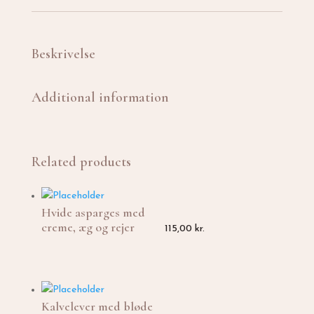
og
kartofler
quantity
Beskrivelse
Additional information
Related products
Hvide asparges med
creme, æg og rejer
115,00
kr.
Kalvelever med bløde