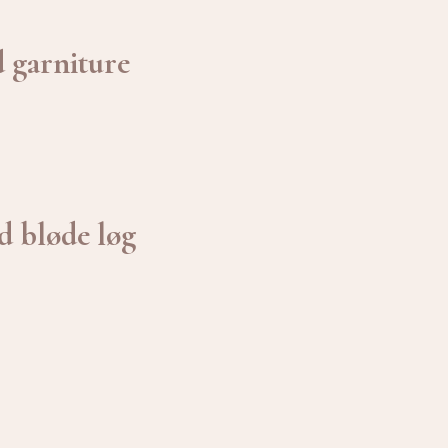
 garniture
d bløde løg